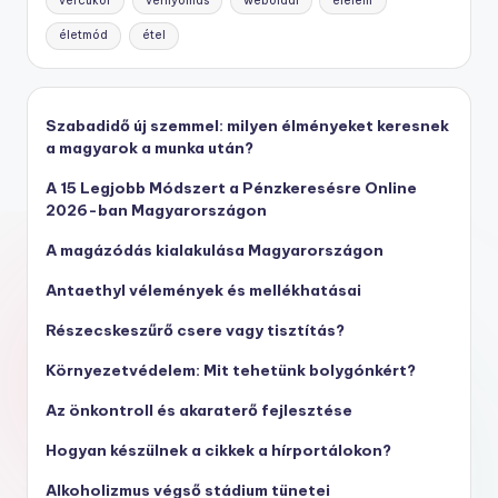
vércukor
vérnyomás
weboldal
élelem
életmód
étel
Szabadidő új szemmel: milyen élményeket keresnek
a magyarok a munka után?
A 15 Legjobb Módszert a Pénzkeresésre Online
2026-ban Magyarországon
A magázódás kialakulása Magyarországon
Antaethyl vélemények és mellékhatásai
Részecskeszűrő csere vagy tisztítás?
Környezetvédelem: Mit tehetünk bolygónkért?
Az önkontroll és akaraterő fejlesztése
Hogyan készülnek a cikkek a hírportálokon?
Alkoholizmus végső stádium tünetei