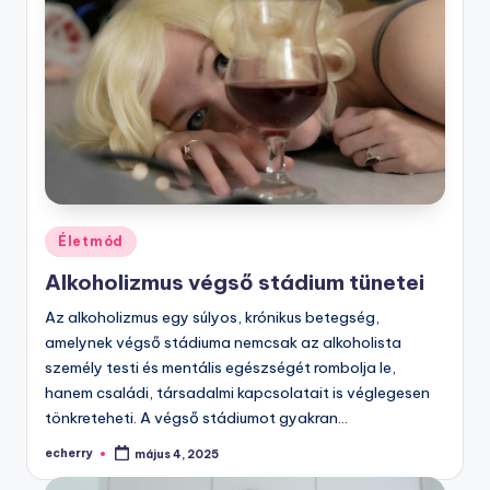
Posted
Életmód
in
Alkoholizmus végső stádium tünetei
Az alkoholizmus egy súlyos, krónikus betegség,
amelynek végső stádiuma nemcsak az alkoholista
személy testi és mentális egészségét rombolja le,
hanem családi, társadalmi kapcsolatait is véglegesen
tönkreteheti. A végső stádiumot gyakran…
echerry
május 4, 2025
Posted
by