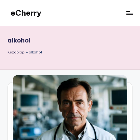
eCherry
Skip
to
Érdekességek
content
a
nagyvilágból
alkohol
Kezdőlap
»
alkohol