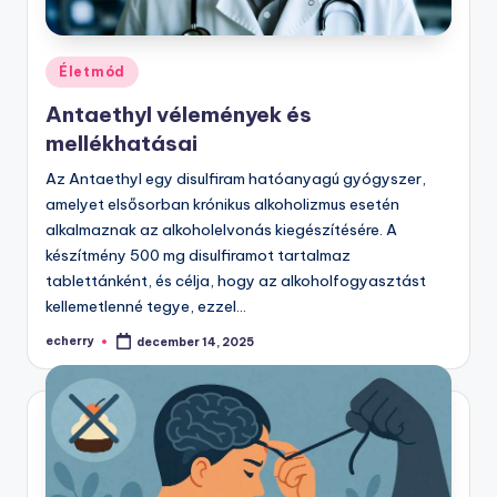
Posted
Életmód
in
Antaethyl vélemények és
mellékhatásai
Az Antaethyl egy disulfiram hatóanyagú gyógyszer,
amelyet elsősorban krónikus alkoholizmus esetén
alkalmaznak az alkoholelvonás kiegészítésére. A
készítmény 500 mg disulfiramot tartalmaz
tablettánként, és célja, hogy az alkoholfogyasztást
kellemetlenné tegye, ezzel…
echerry
december 14, 2025
Posted
by