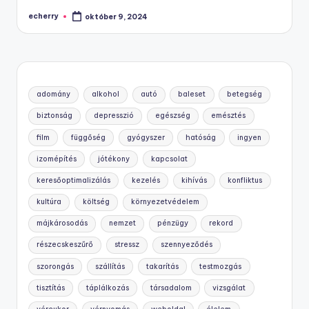
echerry
október 9, 2024
Posted
by
adomány
alkohol
autó
baleset
betegség
biztonság
depresszió
egészség
emésztés
film
függőség
gyógyszer
hatóság
ingyen
izomépítés
jótékony
kapcsolat
keresőoptimalizálás
kezelés
kihívás
konfliktus
kultúra
költség
környezetvédelem
májkárosodás
nemzet
pénzügy
rekord
részecskeszűrő
stressz
szennyeződés
szorongás
szállítás
takarítás
testmozgás
tisztítás
táplálkozás
társadalom
vizsgálat