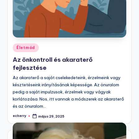
Posted
Életmód
in
Az önkontroll és akaraterő
fejlesztése
Az akaraterő a saját cselekedeteink, érzelmeink vagy
késztetéseink irányításának képessége. Az önuralom
pedig a saját impulzusok, érzelmek vagy vágyak
korlátozása. Nos, itt vannak a módszerek az akaraterő
és az önuralom…
echerry
május 29, 2025
Posted
by