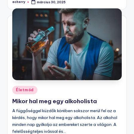
echerry
március 30, 2025
Posted
by
Posted
Életmód
in
Mikor hal meg egy alkoholista
A függőséggel küzdők körében sokszor merül fel az a
kérdés, hogy mikor hal meg egy alkoholista. Az alkohol
minden nap gyilkolja az embereket szerte a világon. A
felelősségteljes ivással és…