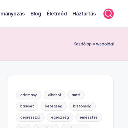
mányozás
Blog
Életmód
Háztartás
Kezdőlap
»
weboldal
adomány
alkohol
autó
baleset
betegség
biztonság
depresszió
egészség
emésztés