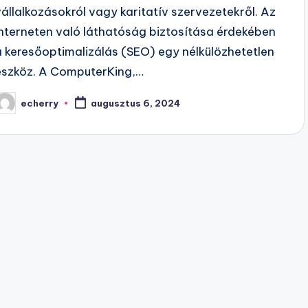
vállalkozásokról vagy karitatív szervezetekről. Az
interneten való láthatóság biztosítása érdekében
a keresőoptimalizálás (SEO) egy nélkülözhetetlen
eszköz. A ComputerKing,…
echerry
augusztus 6, 2024
osted
y