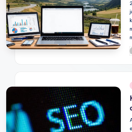
P
b
i