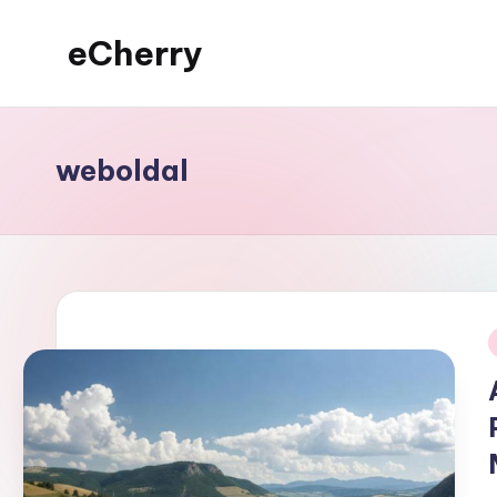
eCherry
Skip
to
Érdekességek
content
a
nagyvilágból
weboldal
i