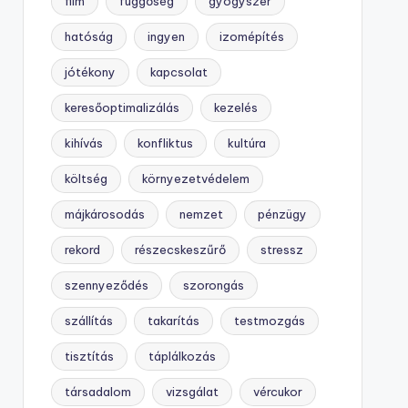
film
függőség
gyógyszer
hatóság
ingyen
izomépítés
jótékony
kapcsolat
keresőoptimalizálás
kezelés
kihívás
konfliktus
kultúra
költség
környezetvédelem
májkárosodás
nemzet
pénzügy
rekord
részecskeszűrő
stressz
szennyeződés
szorongás
szállítás
takarítás
testmozgás
tisztítás
táplálkozás
társadalom
vizsgálat
vércukor