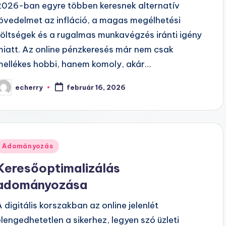
2026-ban egyre többen keresnek alternatív
jövedelmet az infláció, a magas megélhetési
költségek és a rugalmas munkavégzés iránti igény
miatt. Az online pénzkeresés már nem csak
mellékes hobbi, hanem komoly, akár…
echerry
február 16, 2026
osted
y
Posted
Adományozás
n
Keresőoptimalizálás
adományozása
A digitális korszakban az online jelenlét
elengedhetetlen a sikerhez, legyen szó üzleti