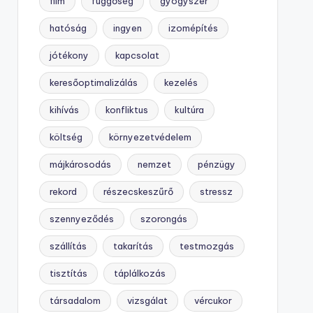
film
függőség
gyógyszer
hatóság
ingyen
izomépítés
jótékony
kapcsolat
keresőoptimalizálás
kezelés
kihívás
konfliktus
kultúra
költség
környezetvédelem
májkárosodás
nemzet
pénzügy
rekord
részecskeszűrő
stressz
szennyeződés
szorongás
szállítás
takarítás
testmozgás
tisztítás
táplálkozás
társadalom
vizsgálat
vércukor