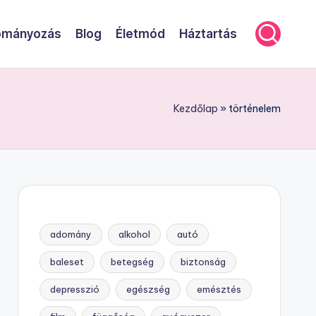
mányozás
Blog
Életmód
Háztartás
Kezdőlap
»
történelem
adomány
alkohol
autó
baleset
betegség
biztonság
depresszió
egészség
emésztés