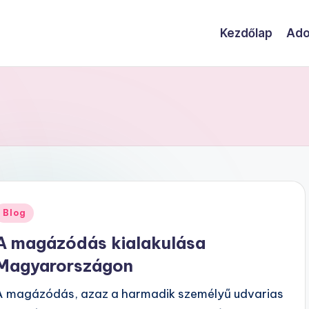
Kezdőlap
Ado
Posted
Blog
n
A magázódás kialakulása
Magyarországon
A magázódás, azaz a harmadik személyű udvarias