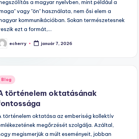
megszólítás a magyar nyelvben, mint például a
"maga" vagy "ön" használata, nem ősi elem a
magyar kommunikációban. Sokan természetesnek
veszik ezt a formát,…
echerry
január 7, 2026
osted
y
Posted
Blog
n
A történelem oktatásának
fontossága
A történelem oktatása az emberiség kollektív
emlékezetének megőrzését szolgálja. Azáltal,
hogy megismerjük a múlt eseményeit, jobban