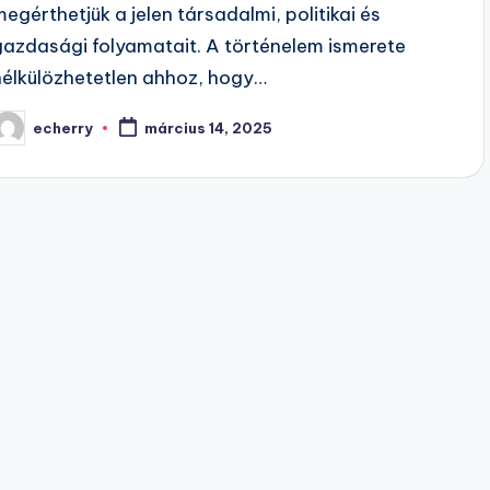
megérthetjük a jelen társadalmi, politikai és
gazdasági folyamatait. A történelem ismerete
nélkülözhetetlen ahhoz, hogy…
echerry
március 14, 2025
osted
y