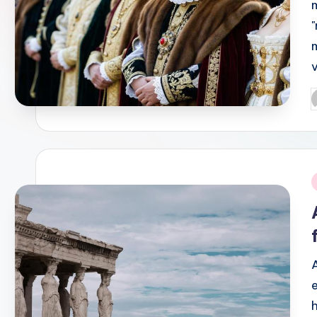
P
b
i