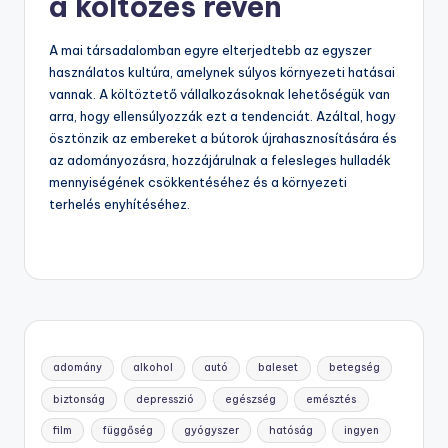
a költözés révén
A mai társadalomban egyre elterjedtebb az egyszer
használatos kultúra, amelynek súlyos környezeti hatásai
vannak. A költöztető vállalkozásoknak lehetőségük van
arra, hogy ellensúlyozzák ezt a tendenciát. Azáltal, hogy
ösztönzik az embereket a bútorok újrahasznosítására és
az adományozásra, hozzájárulnak a felesleges hulladék
mennyiségének csökkentéséhez és a környezeti
terhelés enyhítéséhez.
adomány
alkohol
autó
baleset
betegség
biztonság
depresszió
egészség
emésztés
film
függőség
gyógyszer
hatóság
ingyen