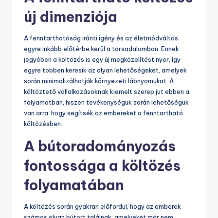
új dimenziója
A fenntarthatóság iránti igény és az életmódváltás
egyre inkább előtérbe kerül a társadalomban. Ennek
jegyében a költözés is egy új megközelítést nyer, így
egyre többen keresik az olyan lehetőségeket, amelyek
során minimalizálhatják környezeti lábnyomukat. A
költöztető vállalkozásoknak kiemelt szerep jut ebben a
folyamatban, hiszen tevékenységük során lehetőségük
van arra, hogy segítsék az embereket a fenntartható
költözésben.
A bútoradományozás
fontossága a költözés
folyamatában
A költözés során gyakran előfordul, hogy az emberek
számos olyan bútort találnak, amelyeket már nem