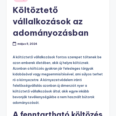
in
Költöztető
vállalkozások az
adományozásban
május 5, 2024
A költöztető vállalkozások fontos szerepet töltenek be
azon emberek életében, akik új helyre költöznek.
Azonban a költözés gyakran jár felesleges tárgyak
kidobásával vagy megsemmisítésével, ami súlyos terhet
ró a környezetre. A környezetvédelem iránti
felelősségvállalás azonban új dimenziót nyer a
költöztető vállalkozások által, akik egyre inkább
bevonják tevékenységükbe a nem használt bútorok
adományozását.
A fenntartható költözés