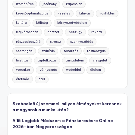
izomépítés
jótékony
kapcsolat
keresőoptimalizálás
kezelés
kihívás
konfliktus
kultúra
költség
környezetvédelem
májkárosodás
nemzet
pénzügy
rekord
részecskeszűrő
stressz
szennyeződés
szorongás
szállítás
takarítás
testmozgás
tisztítás
táplálkozás
társadalom
vizsgálat
vércukor
vérnyomás
weboldal
élelem
életmód
étel
Szabadidő új szemmel: milyen élményeket keresnek
a magyarok a munka után?
A 15 Legjobb Módszert a Pénzkeresésre Online
2026-ban Magyarországon