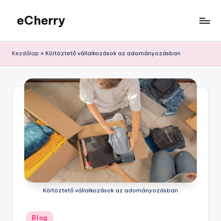
eCherry
Skip
to
Érdekességek
content
a
Kezdőlap
»
Költöztető vállalkozások az adományozásban
nagyvilágból
Költöztető vállalkozások az adományozásban
Posted
Blog