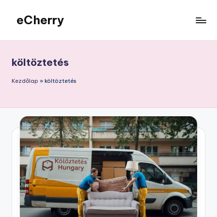
eCherry
Skip
to
Érdekességek
content
a
nagyvilágból
költöztetés
Kezdőlap
»
költöztetés