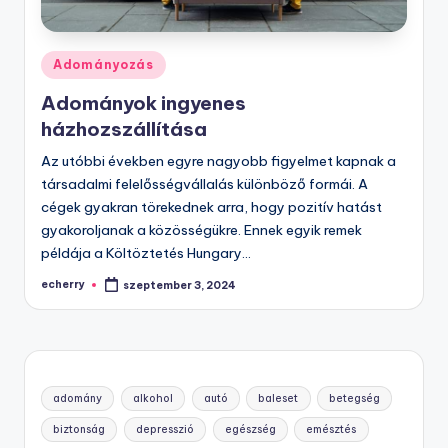
Posted
Adományozás
in
Adományok ingyenes
házhozszállítása
Az utóbbi években egyre nagyobb figyelmet kapnak a
társadalmi felelősségvállalás különböző formái. A
cégek gyakran törekednek arra, hogy pozitív hatást
gyakoroljanak a közösségükre. Ennek egyik remek
példája a Költöztetés Hungary…
echerry
szeptember 3, 2024
Posted
by
adomány
alkohol
autó
baleset
betegség
biztonság
depresszió
egészség
emésztés