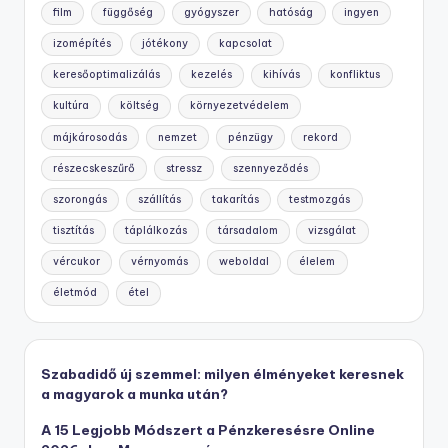
film
függőség
gyógyszer
hatóság
ingyen
izomépítés
jótékony
kapcsolat
keresőoptimalizálás
kezelés
kihívás
konfliktus
kultúra
költség
környezetvédelem
májkárosodás
nemzet
pénzügy
rekord
részecskeszűrő
stressz
szennyeződés
szorongás
szállítás
takarítás
testmozgás
tisztítás
táplálkozás
társadalom
vizsgálat
vércukor
vérnyomás
weboldal
élelem
életmód
étel
Szabadidő új szemmel: milyen élményeket keresnek
a magyarok a munka után?
A 15 Legjobb Módszert a Pénzkeresésre Online