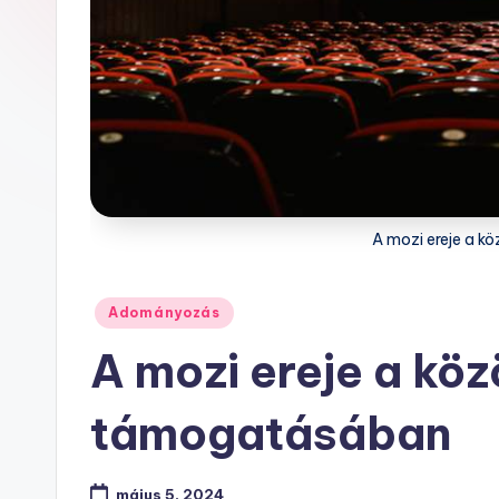
A mozi ereje a 
Posted
Adományozás
in
A mozi ereje a kö
támogatásában
május 5, 2024