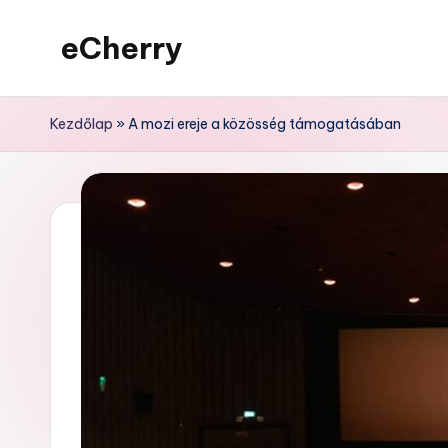
eCherry
Skip
to
Érdekességek
content
a
Kezdőlap
»
A mozi ereje a közösség támogatásában
nagyvilágból