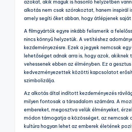
azokat, akik maguk is hasonló helyzetben vanna
alkotás nem csak szórakoztat, hanem inspirál i
amely segíti őket abban, hogy átlépjenek saját
A filmgyártók egyre inkább felismerik a felel
nincs könnyű helyzetük. A vetítéshez adományo
kezdeményezésre. Ezek a jegyek nemcsak egy-e
lehetőséget adnak arra is, hogy azok, akiknek
vehessenek ebben az élményben. Ez a gesztu
kedvezményezettek közötti kapcsolatot erősít
szimbolizálja.
Az alkotás által indított kezdeményezés rávilág
milyen fontosak a társadalom számára. A mozi
embereket, megosztva velük élményeket, érzel
módon támogatja a közösséget, az nemcsak a f
kultúra hogyan lehet az emberek életének pozit