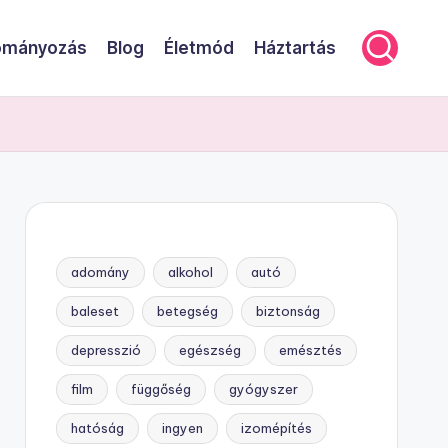
mányozás
Blog
Életmód
Háztartás
adomány
alkohol
autó
baleset
betegség
biztonság
depresszió
egészség
emésztés
film
függőség
gyógyszer
hatóság
ingyen
izomépítés