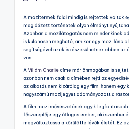
A mozitermek falai mindig is rejtettek voltak e
megidézett történetek olyan élményt nyújtana
Azonban a mozilátogatás nem mindenkinek ada
is különösen megható, amikor egy mozi lánc o
segítségével azok is részesülhetnek ebben az
van.
A
Villám Charlie
címe már önmagában is sejteti,
azonban nem csak a címében rejti az egyedisé
az alkotás nem kizárólag egy film, hanem egy 
nagyszámú mozijegyet adományozott a rászor
A film mozi művészetének egyik legfontosabb 
főszereplője egy átlagos ember, aki szembenéz
megváltoztassa a körülötte lévők életét. Ez a