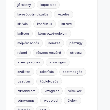
jótékony
kapcsolat
keresőoptimalizálás
kezelés
kihívás
konfliktus
kultúra
költség
környezetvédelem
májkárosodás
nemzet
pénzügy
rekord
részecskeszűrő
stressz
szennyeződés
szorongás
szállítás
takarítás
testmozgás
tisztítás
táplálkozás
társadalom
vizsgálat
vércukor
vérnyomás
weboldal
élelem