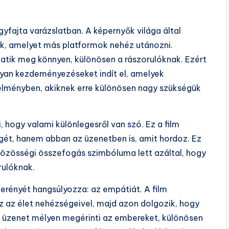
gyfajta varázslatban. A képernyők világa által
k, amelyet más platformok nehéz utánozni.
tik meg könnyen, különösen a rászorulóknak. Ezért
lyan kezdeményezéseket indít el, amelyek
 élményben, akiknek erre különösen nagy szükségük
 hogy valami különlegesről van szó. Ez a film
gét, hanem abban az üzenetben is, amit hordoz. Ez
közösségi összefogás szimbóluma lett azáltal, hogy
ulóknak.
erényét hangsúlyozza: az empátiát. A film
 az élet nehézségeivel, majd azon dolgozik, hogy
z üzenet mélyen megérinti az embereket, különösen