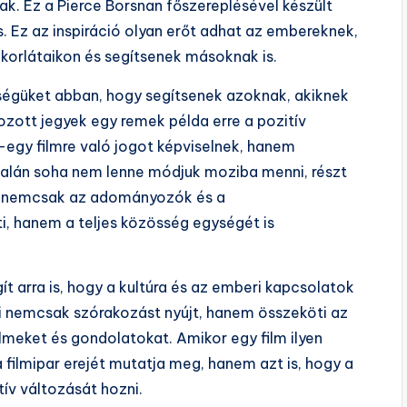
k. Ez a Pierce Borsnan főszereplésével készült
s. Ez az inspiráció olyan erőt adhat az embereknek,
 korlátaikon és segítsenek másoknak is.
ősségüket abban, hogy segítsenek azoknak, akiknek
zott jegyek egy remek példa erre a pozitív
gy filmre való jogot képviselnek, hanem
 talán soha nem lenne módjuk moziba menni, részt
s nemcsak az adományozók és a
i, hanem a teljes közösség egységét is
ít arra is, hogy a kultúra és az emberi kapcsolatok
 nemcsak szórakozást nyújt, hanem összeköti az
meket és gondolatokat. Amikor egy film ilyen
ilmipar erejét mutatja meg, hanem azt is, hogy a
ív változását hozni.