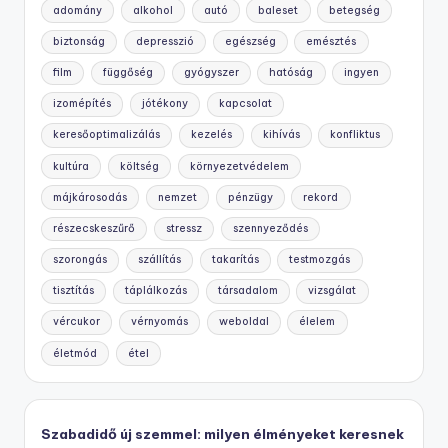
adomány
alkohol
autó
baleset
betegség
biztonság
depresszió
egészség
emésztés
film
függőség
gyógyszer
hatóság
ingyen
izomépítés
jótékony
kapcsolat
keresőoptimalizálás
kezelés
kihívás
konfliktus
kultúra
költség
környezetvédelem
májkárosodás
nemzet
pénzügy
rekord
részecskeszűrő
stressz
szennyeződés
szorongás
szállítás
takarítás
testmozgás
tisztítás
táplálkozás
társadalom
vizsgálat
vércukor
vérnyomás
weboldal
élelem
életmód
étel
Szabadidő új szemmel: milyen élményeket keresnek