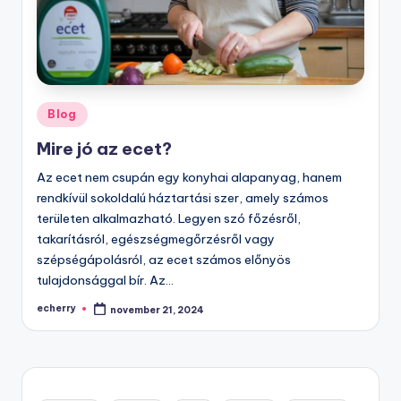
Posted
Blog
in
Mire jó az ecet?
Az ecet nem csupán egy konyhai alapanyag, hanem
rendkívül sokoldalú háztartási szer, amely számos
területen alkalmazható. Legyen szó főzésről,
takarításról, egészségmegőrzésről vagy
szépségápolásról, az ecet számos előnyös
tulajdonsággal bír. Az…
echerry
november 21, 2024
Posted
by