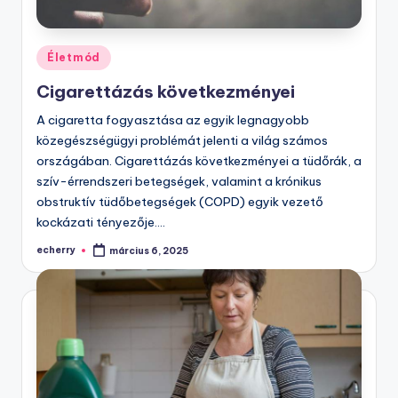
Posted
Életmód
in
Cigarettázás következményei
A cigaretta fogyasztása az egyik legnagyobb
közegészségügyi problémát jelenti a világ számos
országában. Cigarettázás következményei a tüdőrák, a
szív-érrendszeri betegségek, valamint a krónikus
obstruktív tüdőbetegségek (COPD) egyik vezető
kockázati tényezője.…
echerry
március 6, 2025
Posted
by