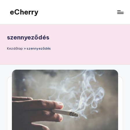
eCherry
Skip
to
Érdekességek
content
a
nagyvilágból
szennyeződés
Kezdőlap
»
szennyeződés